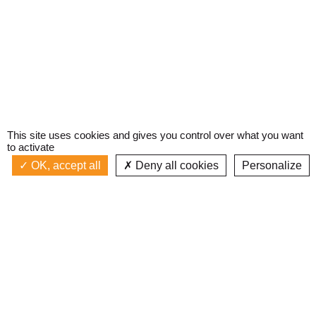
This site uses cookies and gives you control over what you want
to activate
OK, accept all
Deny all cookies
Personalize
Actualités
La radio
Émission à l'antenne
Privacy policy
AIR-PLAY | PROGRAMMATION GÉNÉRALE
Podcasts
Devenir bénévole
Replay émissions
Contact
C’était quoi ce titre ?
L’équipe
Web documentaires
Mentions légales