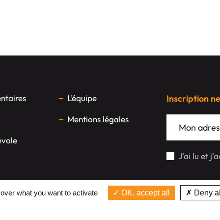
taires
L’équipe
Inscription n
Mentions légales
évole
J'ai lu et j
 over what you want to activate
OK, accept all
Deny al
Réalisation