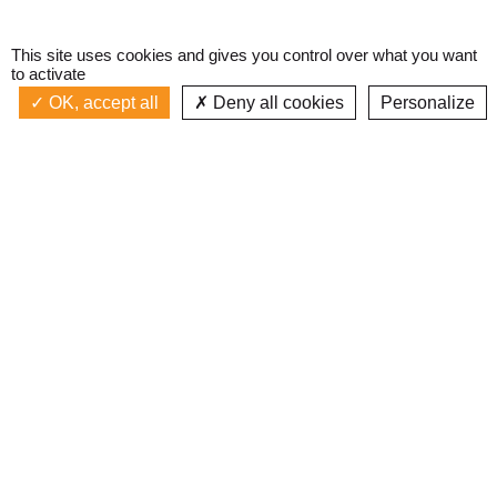
This site uses cookies and gives you control over what you want
to activate
OK, accept all
Deny all cookies
Personalize
Actualités
La radio
Émission à l'antenne
Privacy policy
AIR-PLAY
Podcasts
Devenir bénévole
Replay émissions
Contact
C’était quoi ce titre ?
L’équipe
Web documentaires
Mentions légales
Inscription newsletter
J'ai lu et j'accepte les
conditions d'utilisation