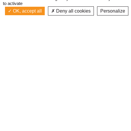
to activate
OK, accept all
Deny all cookies
Personalize
Actualités
La radio
Émission à l'antenne
Privacy policy
AIR-PLAY | PROGRAMMATION GÉNÉRALE
Podcasts
Devenir bénévole
Replay émissions
Contact
C’était quoi ce titre ?
L’équipe
Web documentaires
Mentions légales
Inscription newsletter
J'ai lu et j'accepte les
conditions d'utilisation
FAITES UN DON