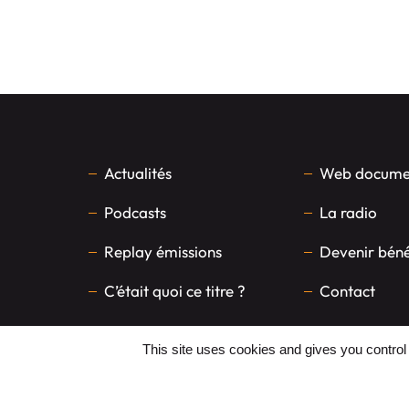
Actualités
Web documen
Podcasts
La radio
Replay émissions
Devenir bén
C’était quoi ce titre ?
Contact
This site uses cookies and gives you control
FAITES UN DON