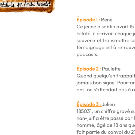
Épisode 1 :
René
Ce jeune bisontin avait 1
éclaté, il écrivait chaque
souvenir et transmettre so
témoignage est à retrouve
podcasts.
Épisode 2 :
Paulette
Quand quelqu’un frappait 
jamais bon signe. Pourtant
ans, ne s’attendait pas à
Épisode 3 :
Julien
185031, un chiffre gravé s
non-juif a être passé par
homme, âgé de 18 ans qua
fait partie du convoi du 2