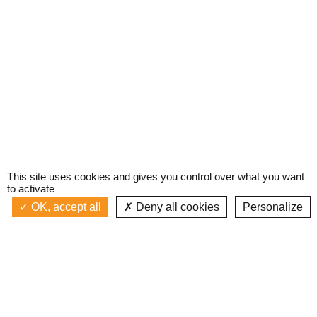
This site uses cookies and gives you control over what you want
to activate
OK, accept all
Deny all cookies
Personalize
Actualités
La radio
Émission à l'antenne
Privacy policy
Podcasts
Devenir bénévole
Replay émissions
Contact
C’était quoi ce titre ?
L’équipe