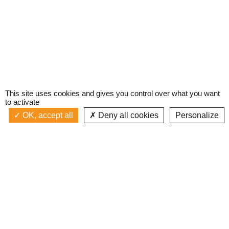
This site uses cookies and gives you control over what you want
to activate
OK, accept all
Deny all cookies
Personalize
Actualités
La radio
Émission à l'antenne
Privacy policy
AEQUILON
Podcasts
Devenir bénévole
Replay émissions
Contact
C’était quoi ce titre ?
L’équipe
Web documentaires
Mentions légales