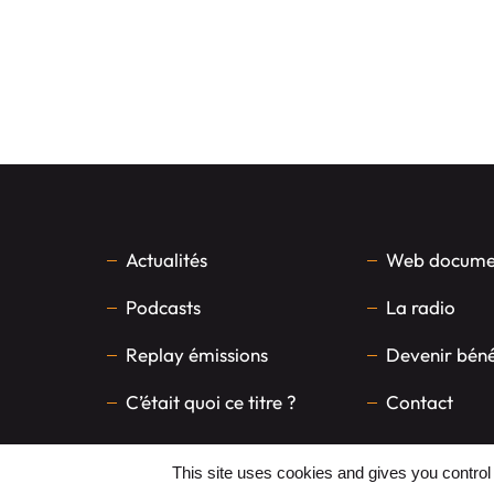
Actualités
Web documen
Podcasts
La radio
Replay émissions
Devenir bén
C’était quoi ce titre ?
Contact
This site uses cookies and gives you control