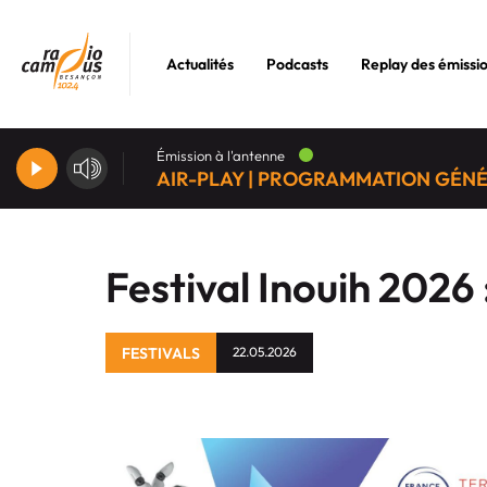
Actualités
Podcasts
Replay des émissi
Émission à l'antenne
AIR-PLAY | PROGRAMMATION GÉN
Festival Inouih 2026
FESTIVALS
22.05.2026