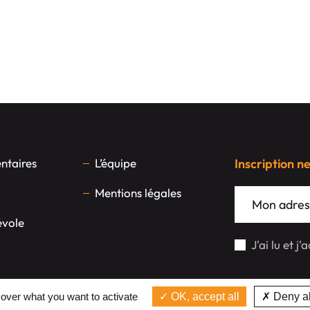
taires
L’équipe
Inscription n
Mentions légales
évole
J'ai lu et j
 over what you want to activate
OK, accept all
Deny al