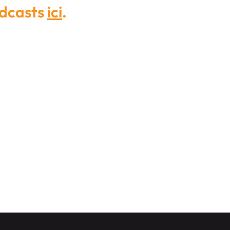
odcasts
ici
.