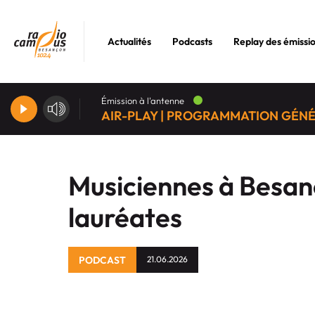
Actualités
Podcasts
Replay des émissi
Émission à l'antenne
AIR-PLAY | PROGRAMMATION GÉN
Musiciennes à Besanç
lauréates
PODCAST
21.06.2026