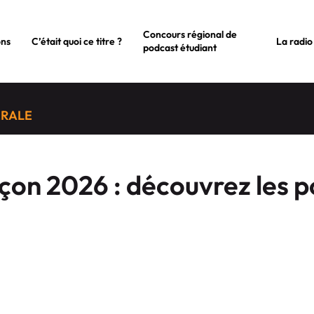
Concours régional de
ons
C’était quoi ce titre ?
La radio
podcast étudiant
ÉRALE
on 2026 : découvrez les p