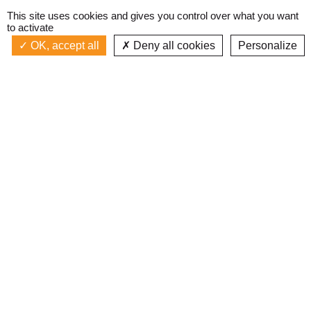
This site uses cookies and gives you control over what you want
to activate
OK, accept all
Deny all cookies
Personalize
Actualités
La radio
Émission à l'antenne
Privacy policy
AIR-PLAY | PROGRAMMATION GÉNÉRALE
Podcasts
Devenir bénévole
Replay émissions
Contact
C’était quoi ce titre ?
L’équipe
Web documentaires
Mentions légales
Inscription newsletter
J'ai lu et j'accepte les
conditions d'utilisation