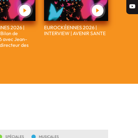
ES 2026 |
EUROCKÉENNES 2026 |
Bilan de
INTERVIEW | AVENIR SANTE
26 avec Jean-
 directeur des
SPÉCIALES
MUSICALES