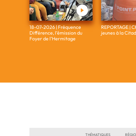
18-07-2026 | Fréquence
REPORTAGE | Ch
Différence, l’émission du
jeunes à la Citad
Foyer de l’Hermitage
THÉMATIQUES
RÉGI