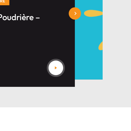
ÈRE
Poudrière –