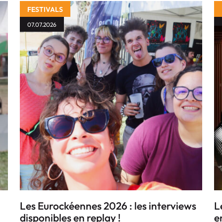
FESTIVALS
07.07.2026
Les Eurockéennes 2026 : les interviews
L
disponibles en replay !
e