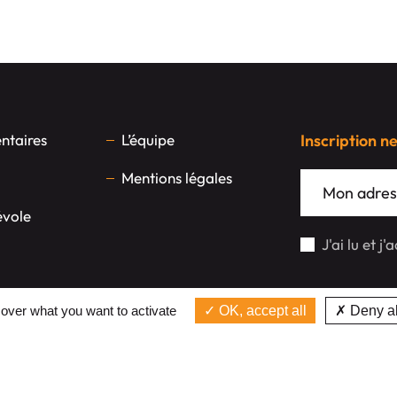
taires
L’équipe
Inscription n
Mentions légales
évole
J'ai lu et j
 over what you want to activate
OK, accept all
Deny al
Réalisation