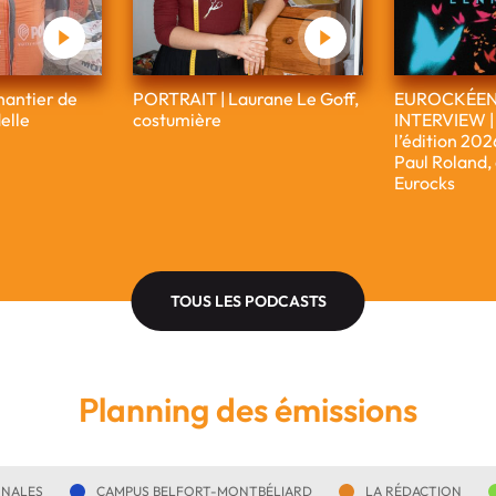
antier de
PORTRAIT | Laurane Le Goff,
EUROCKÉENN
elle
costumière
INTERVIEW | 
l’édition 20
Paul Roland,
Eurocks
TOUS LES PODCASTS
Planning des émissions
ONALES
CAMPUS BELFORT-MONTBÉLIARD
LA RÉDACTION