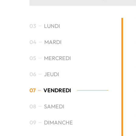
03
LUNDI
04
MARDI
05
MERCREDI
06
JEUDI
07
VENDREDI
08
SAMEDI
09
DIMANCHE