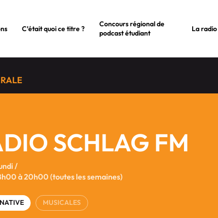
Concours régional de
ons
C’était quoi ce titre ?
La radio
podcast étudiant
ÉRALE
ADIO SCHLAG FM
undi /
8h00 à 20h00 (toutes les semaines)
NATIVE
MUSICALES