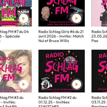
hlag FM #7 du 04
Radio Schlag Girlz #6 du 21
Radio Sc
 – Spéciale
avril 2026 – Invités : Match
23.05.26 
s
Nul et Bruce Willis
Pao
hlag FM #3 du
Radio Schlag FM #2 du
Radio Sc
– Invités:
01.12.25 – Invitées
03.11.25 
 & Frd Blk
S*WITCHES
Basslime