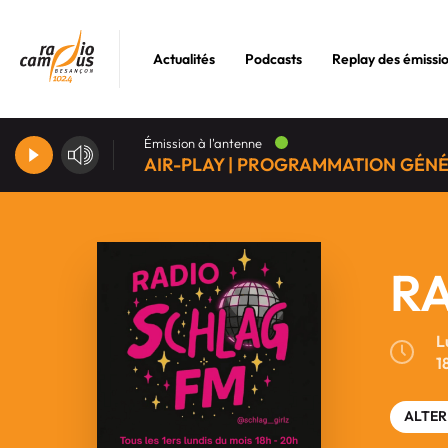
Actualités
Podcasts
Replay des émissi
Émission à l'antenne
AIR-PLAY | PROGRAMMATION GÉN
R
L
1
ALTER