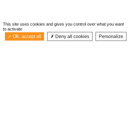
This site uses cookies and gives you control over what you want
to activate
OK, accept all
Deny all cookies
Personalize
Actualités
La radio
Émission à l'antenne
Privacy policy
AIR-PLAY | PROGRAMMATION GÉNÉRALE
Podcasts
Devenir bénévole
Replay émissions
Contact
C’était quoi ce titre ?
L’équipe
Web documentaires
Mentions légales
Inscription newsletter