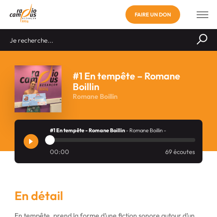
FAIRE UN DON
#1 En tempête – Romane
Boillin
Romane Boillin
#1 En tempête - Romane Boillin
- Romane Boillin -
00:00
69 écoutes
En détail
En tempête, prend la forme d’une fiction sonore autour d’un