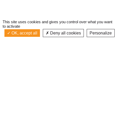
This site uses cookies and gives you control over what you want
to activate
OK, accept all
Deny all cookies
Personalize
Actualités
La radio
Émission à l'antenne
Privacy policy
SENSATION ROCK
Podcasts
Devenir bénévole
Replay émissions
Contact
C’était quoi ce titre ?
L’équipe
Web documentaires
Mentions légales
Inscription newsletter