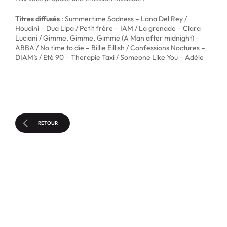
Titres diffusés
: Summertime Sadness – Lana Del Rey /
Houdini – Dua Lipa / Petit frère – IAM / La grenade – Clara
Luciani / Gimme, Gimme, Gimme (A Man after midnight) –
ABBA / No time to die – Billie Eillish / Confessions Noctures –
DIAM’s / Eté 90 – Therapie Taxi / Someone Like You – Adèle
RETOUR