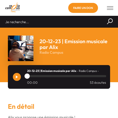
FAIRE UN DON
20-12-23 | Emission musicale
par Alix
Radio Campus
20-12-23 | Emission musicale par Alix
- Radio Campus -
00:00
53 écoutes
En détail
Alix vous propose une émission musicale !