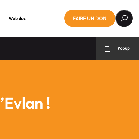
FAIRE UN DON
Web doc
Popup
’Evlan !