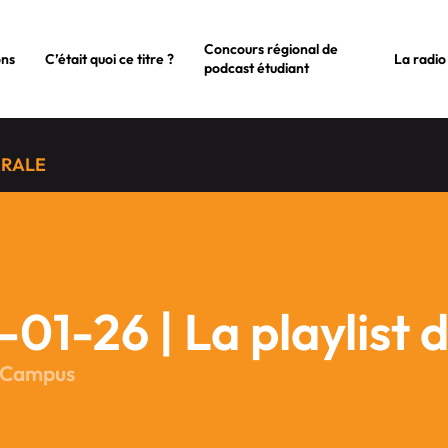
Concours régional de
ons
C’était quoi ce titre ?
La radio
podcast étudiant
ÉRALE
-01-26 | La playlist d
 Campus