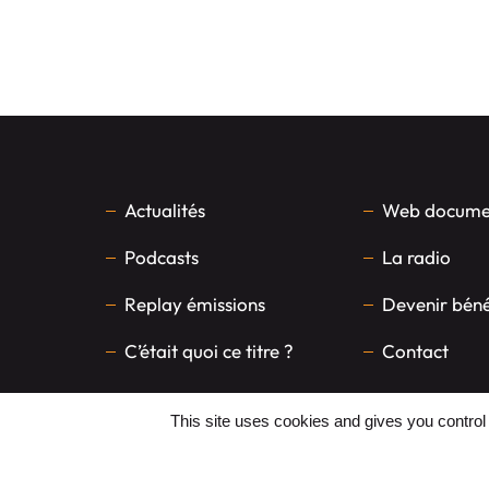
Actualités
Web documen
Podcasts
La radio
Replay émissions
Devenir bén
C’était quoi ce titre ?
Contact
This site uses cookies and gives you control
FAITES UN DON