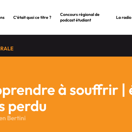
Concours régional de
ons
C’était quoi ce titre ?
La radio
podcast étudiant
ÉRALE
prendre à souffrir | 
s perdu
en Bertini