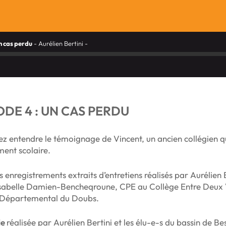
Un cas perdu
- Aurélien Bertini -
ODE 4 : UN CAS PERDU
ez entendre le témoignage de Vincent, un ancien collégien qu
ment scolaire.
 enregistrements extraits d’entretiens réalisés par Aurélien B
’Isabelle Damien-Bencheqroune, CPE au Collège Entre Deux V
 Départemental du Doubs.
ie
réalisée par Aurélien Bertini et les élu-e-s du bassin de