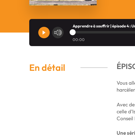
Apprendre à souffrir | épisode 4 : 
00:00
ÉPIS
En détail
Vous all
harcèle
Avec des
celle d
Conseil
Une sér