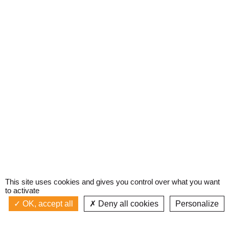
This site uses cookies and gives you control over what you want
to activate
OK, accept all
Deny all cookies
Personalize
Actualités
La radio
Émission à l'antenne
Privacy policy
AIR-PLAY | PROGRAMMATION GÉNÉRALE