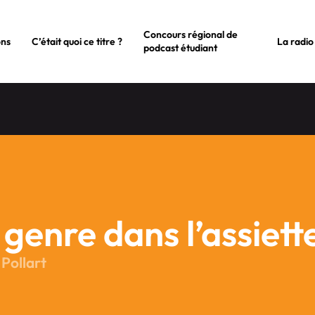
Concours régional de
ons
C’était quoi ce titre ?
La radio
podcast étudiant
 genre dans l’assiett
 Pollart