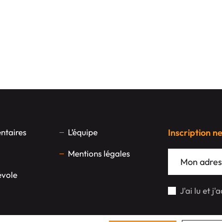
taires
L’équipe
Inscription n
Mentions légales
évole
J'ai lu et j