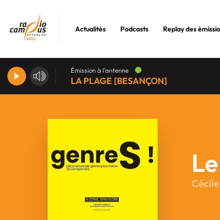
Actualités
Podcasts
Replay des émissi
Émission à l'antenne
LA PLAGE [BESANÇON]
Le
Cécile