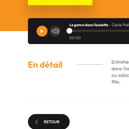
Le genre dans l'assiette
- Cécile Poll
00:00
Entretie
En détail
dans l’a
ou salad
fille.
RETOUR