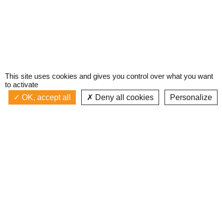
This site uses cookies and gives you control over what you want
to activate
OK, accept all
Deny all cookies
Personalize
Actualités
La radio
Émission à l'antenne
Privacy policy
AIR-PLAY | PROGRAMMATION GÉNÉRALE
Podcasts
Devenir bénévole
Replay émissions
Contact
C’était quoi ce titre ?
L’équipe
Web documentaires
Mentions légales
Inscription newsletter