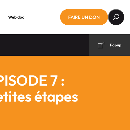
FAIRE UN DON
Web doc
Popup
PISODE 7 :
etites étapes