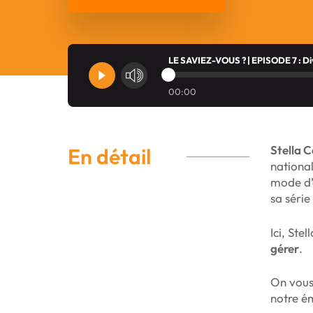
LE SAVIEZ-VOUS ? | EPISODE 7 : Divi
00:00
Stella 
En détail
national
mode d’e
sa série
Ici, Ste
gérer
.
On vous 
notre ém