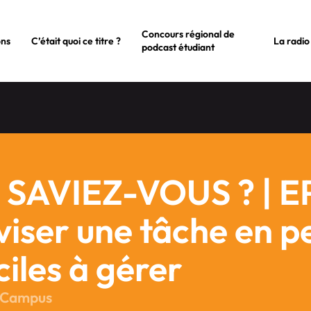
Concours régional de
ons
C’était quoi ce titre ?
La radio
podcast étudiant
 SAVIEZ-VOUS ? | E
viser une tâche en p
ciles à gérer
 Campus