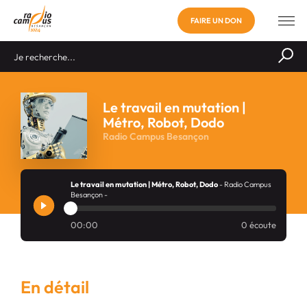
FAIRE UN DON
Le travail en mutation |
Métro, Robot, Dodo
Radio Campus Besançon
Le travail en mutation | Métro, Robot, Dodo
- Radio Campus
Besançon -
00:00
0 écoute
En détail