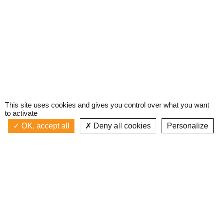
This site uses cookies and gives you control over what you want
to activate
OK, accept all
Deny all cookies
Personalize
Actualités
La radio
Émission à l'antenne
Privacy policy
AIR-PLAY | PROGRAMMATION GÉNÉRALE
Podcasts
Devenir bénévole
Replay émissions
Contact
C’était quoi ce titre ?
L’équipe
Web documentaires
Mentions légales