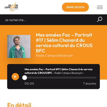
FAIRE UN DON
Mes années Fac – Portrait
#17 | Sélim Chanard du
service culturel du CROUS
BFC
Radio Campus Besançon
Mes années Fac – Portrait #17 | Sélim Chanard du service
culturel du CROUS BFC
- Radio Campus Besançon -
00:00
7 écoutes
En détail