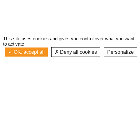
This site uses cookies and gives you control over what you want
to activate
OK, accept all
Deny all cookies
Personalize
Actualités
La radio
Émission à l'antenne
Privacy policy
AIR-PLAY | PROGRAMMATION GÉNÉRALE
Podcasts
Devenir bénévole
Replay émissions
Contact
C’était quoi ce titre ?
L’équipe
Web documentaires
Mentions légales
Inscription newsletter