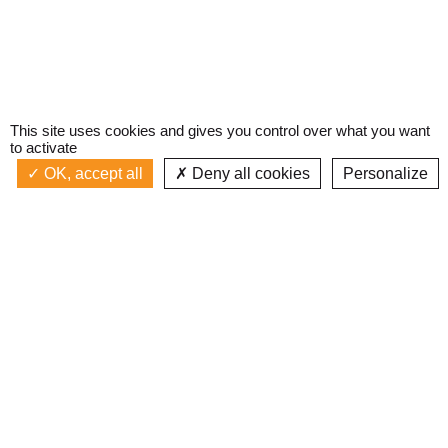
This site uses cookies and gives you control over what you want
to activate
OK, accept all
Deny all cookies
Personalize
Actualités
La radio
Émission à l'antenne
Privacy policy
AIR-PLAY | PROGRAMMATION GÉNÉRALE
Podcasts
Devenir bénévole
Replay émissions
Contact
C’était quoi ce titre ?
L’équipe
Web documentaires
Mentions légales
Inscription newsletter