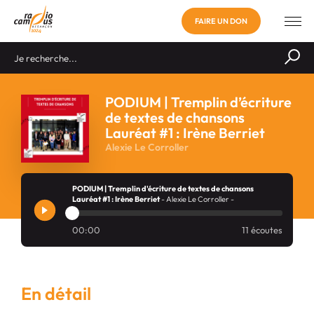
FAIRE UN DON
PODIUM | Tremplin d’écriture
de textes de chansons
Lauréat #1 : Irène Berriet
Alexie Le Corroller
PODIUM | Tremplin d'écriture de textes de chansons
Lauréat #1 : Irène Berriet
- Alexie Le Corroller -
00:00
11 écoutes
En détail