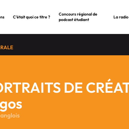
Concours régional de
ons
C’était quoi ce titre ?
La radio
podcast étudiant
ÉRALE
RTRAITS DE CRÉAT
gos
Langlois