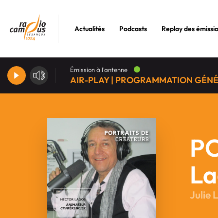
Actualités
Podcasts
Replay des émissi
Émission à l'antenne
AIR-PLAY | PROGRAMMATION GÉN
PO
La
Julie 