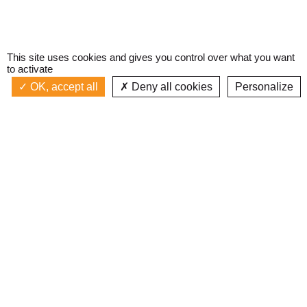
This site uses cookies and gives you control over what you want
to activate
OK, accept all
Deny all cookies
Personalize
Actualités
La radio
Émission à l'antenne
Privacy policy
AIR-PLAY | PROGRAMMATION GÉNÉRALE
Podcasts
Devenir bénévole
Replay émissions
Contact
C’était quoi ce titre ?
L’équipe
Web documentaires
Mentions légales
Inscription newsletter