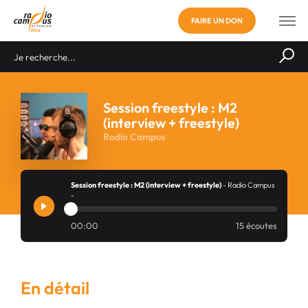
FAIRE UN DON
Session freestyle : M2
(interview + freestyle)
Radio Campus
Session freestyle : M2 (interview + freestyle)
- Radio Campus
-
00:00
15 écoutes
En détail