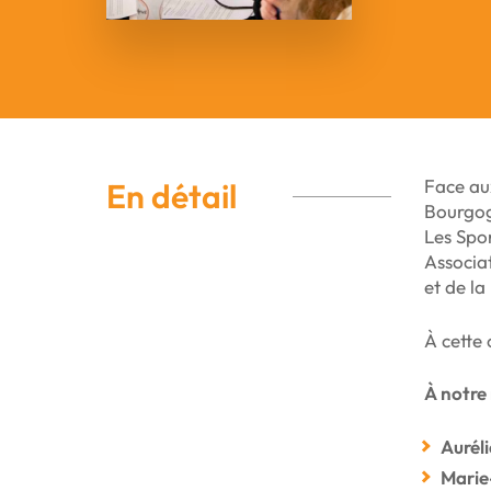
Face aux
En détail
Bourgogn
Les Spo
Associa
et de la
À cette
À notre 
Aurél
Marie