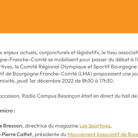
 enjeux actuels, conjoncturels et législatifs, le tissu associat
e-Franche-Comté se mobilisent pour passer du débat à l’act
rtives, le Comité Régional Olympique et Sportif Bourgog
tif de Bourgogne Franche-Comté (LMA) proposaient une jour
 mixité, jeudi 1er décembre 2022 de 8h30 à 17h30.
 occasion, Radio Campus Besançon était en direct du hall d
micro :
ie Bresson
, directrice du magazine
Les Sportives
,
-Pierre Cattet
, présidente du
Mouvement Associatif de Bo