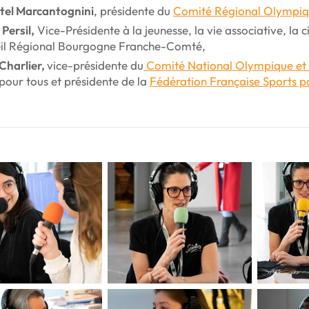
tel Marcantognini
, présidente du
Comité Régional Olympiq
Persil,
Vice-Présidente à la jeunesse, la vie associative, la 
il Régional Bourgogne Franche-Comté,
Charlier,
vice-présidente du
Comité National Olympique et 
pour tous et présidente de la
Fédération Française Sports p