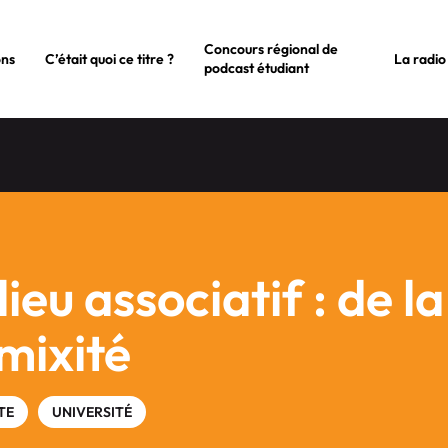
Concours régional de
ons
C’était quoi ce titre ?
La radio
podcast étudiant
lieu associatif : de l
 mixité
TE
UNIVERSITÉ