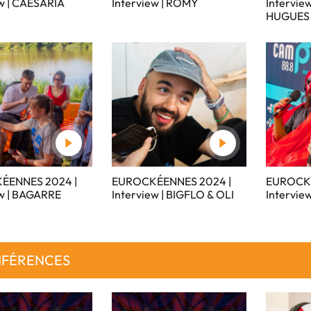
ew | CAESARIA
Interview | ROMY
Interview
HUGUES
ÉENNES 2024 |
EUROCKÉENNES 2024 |
EUROCKÉ
ew | BAGARRE
Interview | BIGFLO & OLI
Intervie
FÉRENCES