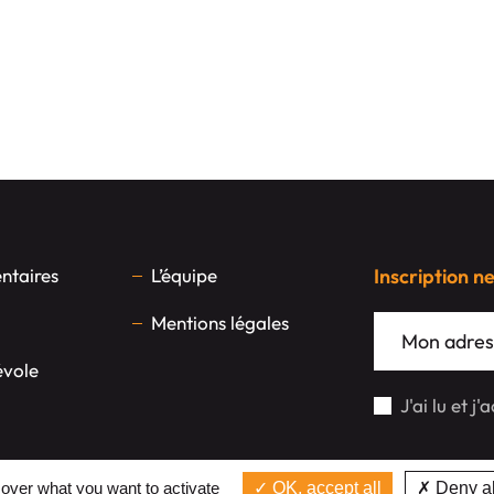
taires
L’équipe
Inscription n
Mentions légales
évole
J'ai lu et j
 over what you want to activate
OK, accept all
Deny al