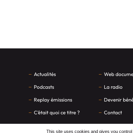
Actualités
Web documen
Podcasts
La radio
Replay émissions
Devenir bén
C’était quoi ce titre ?
Contact
This site uses cookies and gives you control