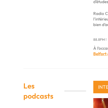
d’études
Radio C
l’intéri
bien d’a
88.8FM !
À l’occ
Belfort
Les
INT
podcasts