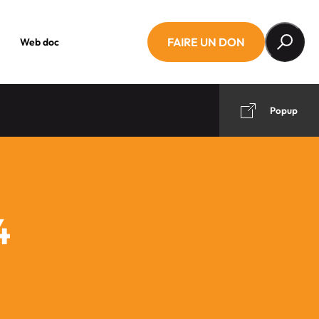
FAIRE UN DON
Web doc
Popup
4