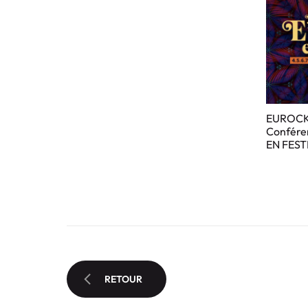
EUROCK
Confére
EN FEST
RETOUR