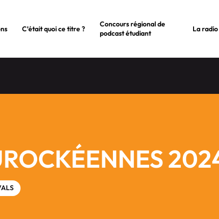
Concours régional de
ons
C’était quoi ce titre ?
La radio
podcast étudiant
UROCKÉENNES 202
VALS