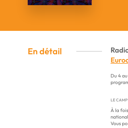
Radio
En détail
Euro
Du 4 au 
programm
LE CAMP
À la foi
national
Vous pou