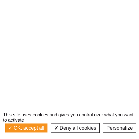
This site uses cookies and gives you control over what you want
to activate
OK, accept all
Deny all cookies
Personalize
Actualités
La radio
Émission à l'antenne
Privacy policy
AIR-PLAY | PROGRAMMATION GÉNÉRALE