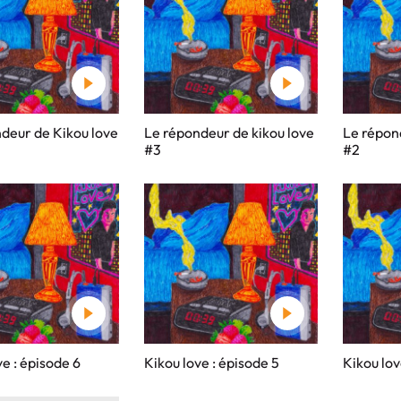
deur de Kikou love
Le répondeur de kikou love
Le répon
#3
#2
ve : épisode 6
Kikou love : épisode 5
Kikou lov