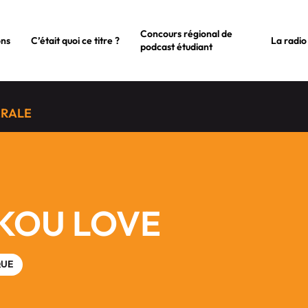
Concours régional de
ons
C’était quoi ce titre ?
La radio
podcast étudiant
ÉRALE
IKOU LOVE
QUE