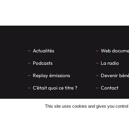
Actualités
Web documen
Podcasts
La radio
Replay émissions
Devenir bén
C’était quoi ce titre ?
Contact
This site uses cookies and gives you control
FAITES UN DON