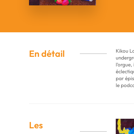
Kikou Lo
En détail
undergro
l’orgue,
éclecti
par épi
le podca
Les