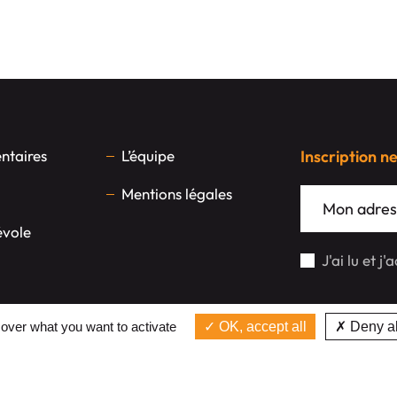
taires
L’équipe
Inscription n
Mentions légales
évole
J'ai lu et j
 over what you want to activate
OK, accept all
Deny al
Réalisation