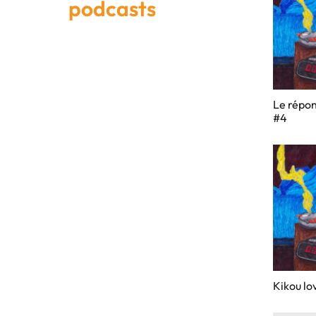
podcasts
Le répon
#4
Kikou lo