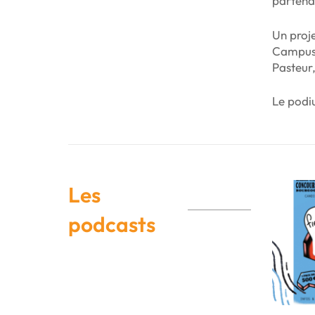
partena
Un proj
Campus 
Pasteur
Le podi
Les
podcasts