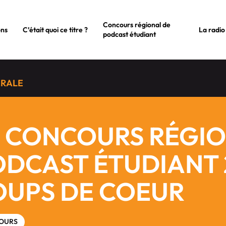
Concours régional de
ons
C’était quoi ce titre ?
La radio
podcast étudiant
ÉRALE
E CONCOURS RÉGIO
DCAST ÉTUDIANT 2
OUPS DE COEUR
OURS