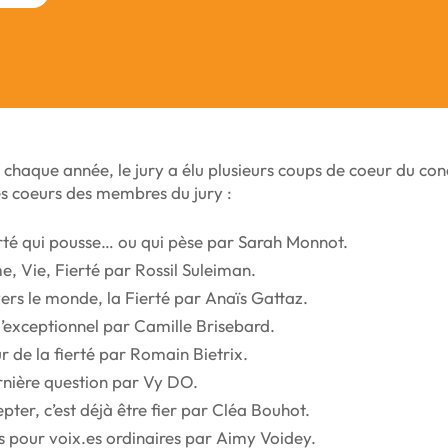
aque année, le jury a élu plusieurs coups de coeur du conc
es coeurs des membres du jury :
rté
qui
pousse
… ou
qui
pèse par Sarah Monnot.
, Vie, Fierté par Rossil Suleiman.
vers
le
monde
, la
Fierté
par Anaïs Gattaz.
’exceptionnel par Camille Brisebard.
ur
de la
fierté par Romain Bietrix.
rnière question par Vy DO.
epter
,
c
’
est
déjà
être
fier
par Cléa Bouhot.
s pour voix.es ordinaires par Aimy Voidey.