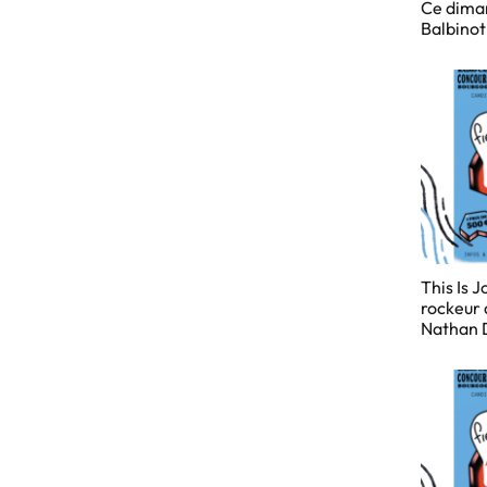
Ce dima
Balbinot
This Is 
rockeur 
Nathan D