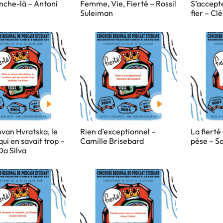
nche-là – Antoni
Femme, Vie, Fierté – Rossil
S’accepte
Suleiman
fier – Cl
Jovan Hvratska, le
Rien d’exceptionnel –
La fierté
qui en savait trop –
Camille Brisebard
pèse – S
a Silva