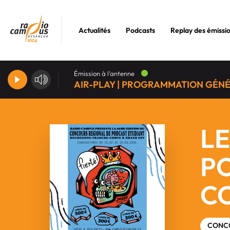
Actualités
Podcasts
Replay des émissi
Émission à l'antenne
AIR-PLAY | PROGRAMMATION GÉN
L
PO
C
CONC