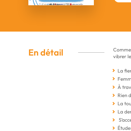
Comme ch
En détail
vibrer l
La
fie
Femme
À
tra
Rien d
La
to
La de
S
’
acc
Étude