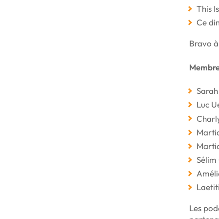
This I
Ce di
Bravo à 
Membres
Sarah
Luc U
Charl
Marti
Marti
Sélim
Améli
Laeti
Les podc