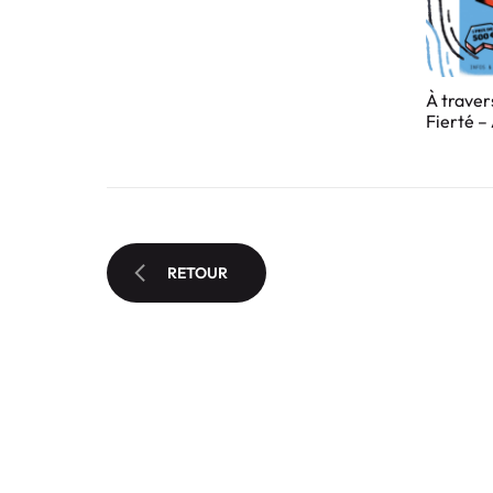
À traver
Fierté –
RETOUR