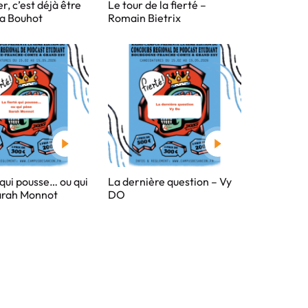
r, c’est déjà être
Le tour de la fierté –
éa Bouhot
Romain Bietrix
 qui pousse… ou qui
La dernière question – Vy
arah Monnot
DO