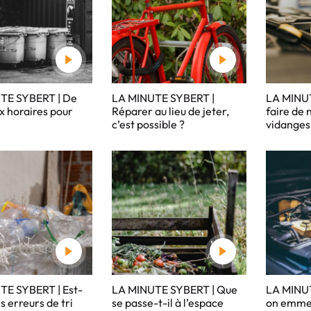
TE SYBERT | De
LA MINUTE SYBERT |
LA MINU
 horaires pour
Réparer au lieu de jeter,
faire de 
c’est possible ?
vidanges 
TE SYBERT | Est-
LA MINUTE SYBERT | Que
LA MINUT
s erreurs de tri
se passe-t-il à l’espace
on emmen