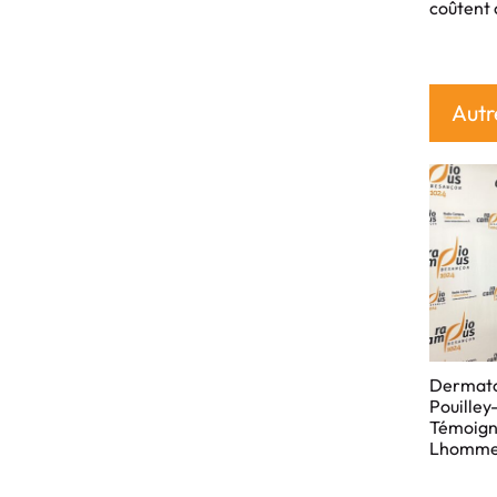
coûtent 
Autr
Dermato
Pouilley
Témoign
Lhomm