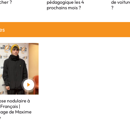
cher ?
pédagogique les 4
de voitur
prochains mois ?
?
es
se nodulaire à
-Français |
age de Maxime
e