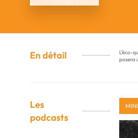
L’éco-q
En détail
posera u
Les
MIN
podcasts