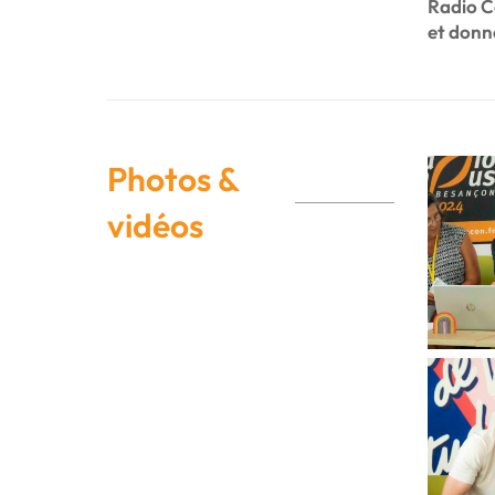
Radio C
et donne
Photos &
vidéos