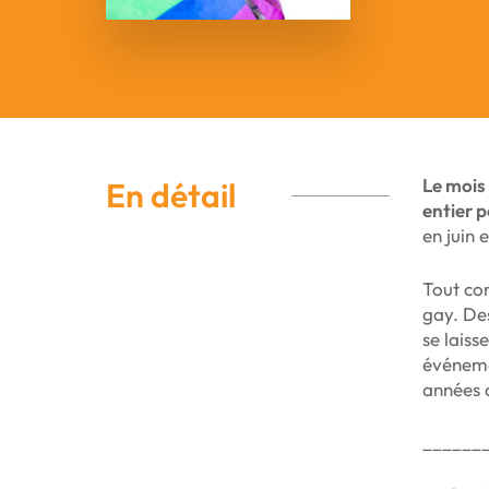
Le mois 
En détail
entier 
en juin
Tout com
gay. Des
se laiss
événem
années q
______