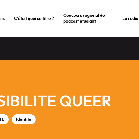
Concours régional de
ons
C’était quoi ce titre ?
La radio
podcast étudiant
SIBILITE QUEER
TE
Identité