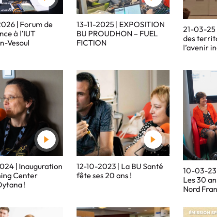
026 | Forum de
13-11-2025 | EXPOSITION
21-03-25 
nce à l’IUT
BU PROUDHON – FUEL
des territ
n-Vesoul
FICTION
l’avenir i
24 | Inauguration
12-10-2023 | La BU Santé
10-03-23 
ning Center
fête ses 20 ans !
Les 30 an
ytana !
Nord Fra