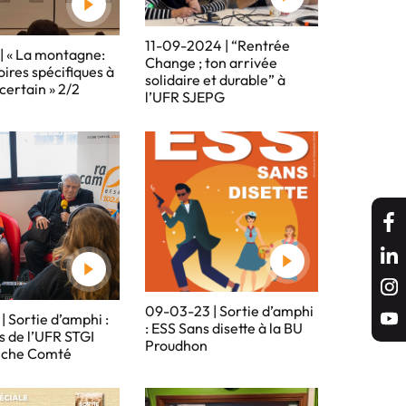
11-09-2024 | “Rentrée
| « La montagne:
Change ; ton arrivée
oires spécifiques à
solidaire et durable” à
ncertain » 2/2
l’UFR SJEPG
09-03-23 | Sortie d’amphi
| Sortie d’amphi :
: ESS Sans disette à la BU
s de l’UFR STGI
Proudhon
nche Comté