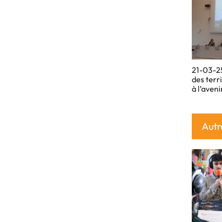
21-03-25
des terr
à l’aveni
Autr