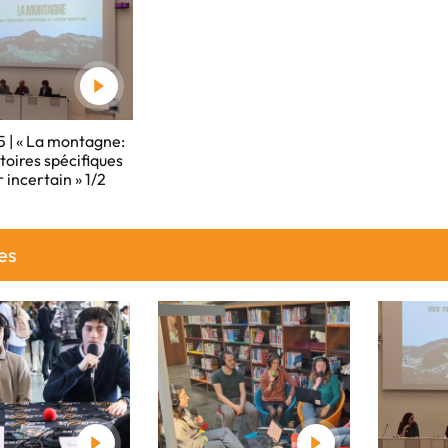
 | « La montagne:
itoires spécifiques
r incertain » 1/2
es