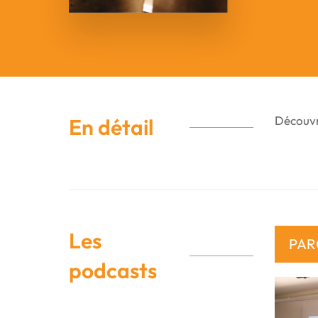
Découvr
En détail
Les
PAR
podcasts