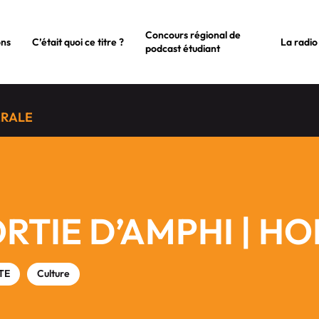
Concours régional de
ons
C’était quoi ce titre ?
La radio
podcast étudiant
ÉRALE
RTIE D’AMPHI | HO
TE
Culture