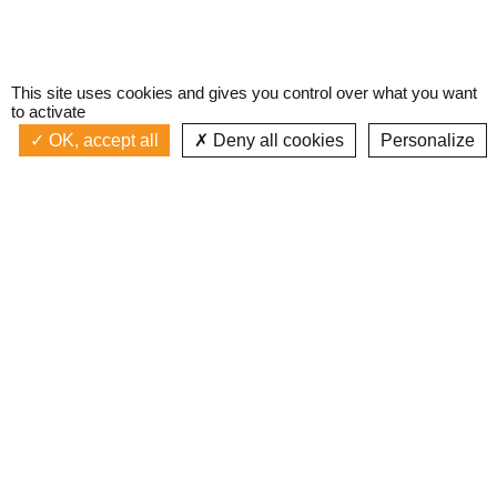
This site uses cookies and gives you control over what you want
to activate
OK, accept all
Deny all cookies
Personalize
Actualités
La radio
Émission à l'antenne
Privacy policy
SENSATION ROCK
Podcasts
Devenir bénévole
Replay émissions
Contact
C’était quoi ce titre ?
L’équipe
Web documentaires
Mentions légales
Inscription newsletter