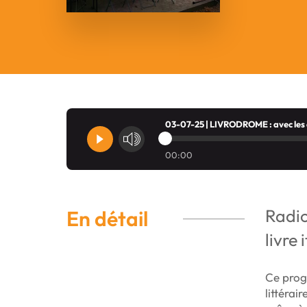
03-07-25 | LIVRODROME : avec les é
00:00
Radio
En détail
livre 
Ce prog
littérai