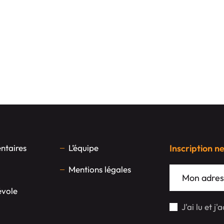
taires
L’équipe
Inscription n
Mentions légales
évole
J'ai lu et j