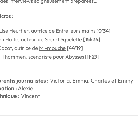
 des interviews soigneusement préparées…
icros :
ise Heurtier, autrice de
Entre leurs mains
[0’34]
en Hotte, auteur de
Secret Squelette
[15h34]
Cazot, autrice de
Mi-mouche
[44’19]
 Thommen, scénariste pour
Abysses
[1h29]
rentis journalistes :
Victoria, Emma, Charles et Emmy
mation :
Alexie
chnique :
Vincent