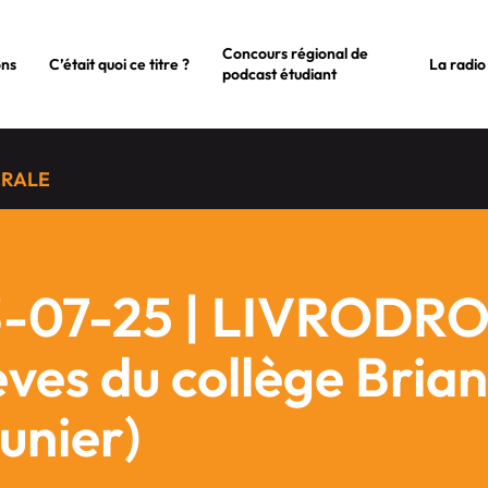
Concours régional de
ons
C’était quoi ce titre ?
La radio
podcast étudiant
ÉRALE
-07-25 | LIVRODROM
èves du collège Bria
unier)