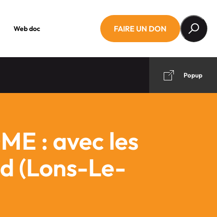
FAIRE UN DON
Web doc
Popup
E : avec les
nd (Lons-Le-