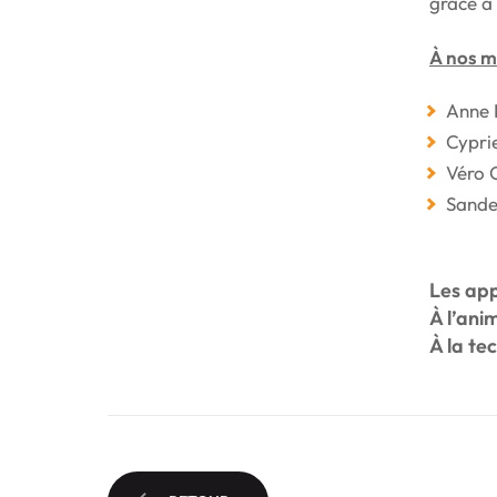
grâce à
À nos m
Anne L
Cypri
Véro 
Sande
Les app
À l’ani
À la te