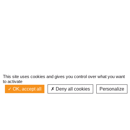
This site uses cookies and gives you control over what you want
to activate
OK, accept all
Deny all cookies
Personalize
Actualités
La radio
Émission à l'antenne
Privacy policy
AIR-PLAY | PROGRAMMATION GÉNÉRALE
Podcasts
Devenir bénévole
Replay émissions
Contact
C’était quoi ce titre ?
L’équipe