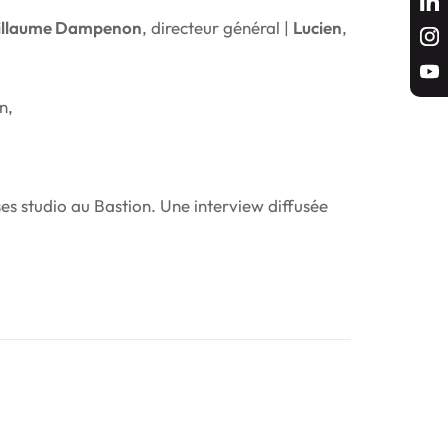
illaume Dampenon
, directeur général |
Lucien
,
n,
es studio au Bastion. Une interview diffusée