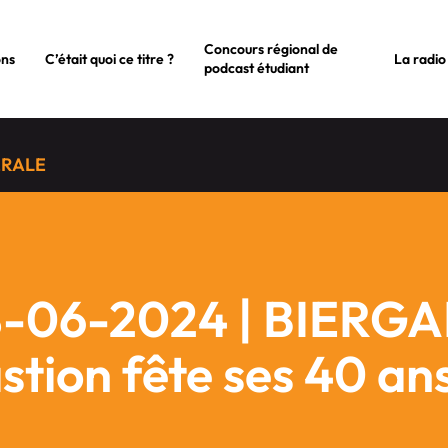
Concours régional de
ons
C’était quoi ce titre ?
La radio
podcast étudiant
ÉRALE
-06-2024 | BIERGA
stion fête ses 40 ans