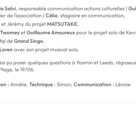
a Salvi
, responsable communication actions culturelles |
Gu
ier de l’association |
Célia
, stagiaire en communication,
et Jérémy du projet
MATSUTAKE
,
n Twomey
et
Guillaume Amoureux
pour le projet solo de Kevi
Mqi de
Grand Singe
,
Loren
avec son projet musical solo.
si pu poser quelques questions à Yasmin et Leeds, régisseus
Plage, le 19/06.
ion
: Amélie,
Technique
: Simon,
Communication
: Léonie