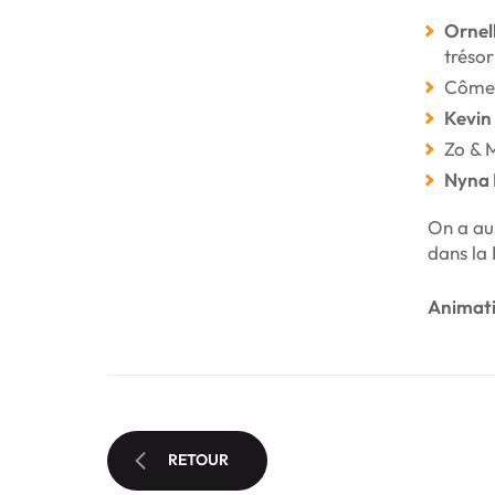
Ornell
trésor
Côme 
Kevi
Zo & 
Nyna 
On a aus
dans la 
Animat
RETOUR