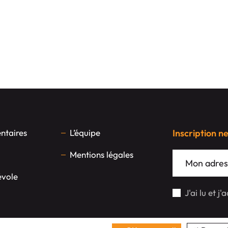
taires
L’équipe
Inscription n
Mentions légales
évole
J'ai lu et j