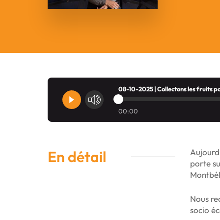
08-10-2025 | Collectons les fruits p
00:00
Aujourd’
En détail
porte su
Montbél
Nous re
socio éc