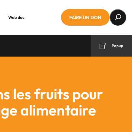
FAIRE UN DON
Web doc
Popup
 les fruits pour
lage alimentaire