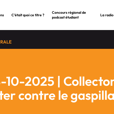
Concours régional de
ons
C’était quoi ce titre ?
La radio
podcast étudiant
ÉRALE
-10-2025 | Collectons
tter contre le gaspil