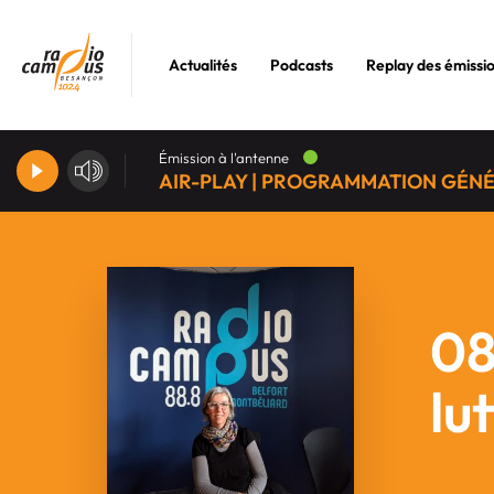
Actualités
Podcasts
Replay des émissi
Émission à l'antenne
AIR-PLAY | PROGRAMMATION GÉN
08
lu