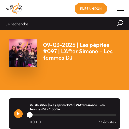
FAIRE UN DON
09-03-2025 | Les pépites
#097 | L’After Simone – Les
femmes DJ
09-03-2025 | Les pépites #097 | L'After Simone - Les
femmes DJ
- 2:00:24
00:00
37 écoutes