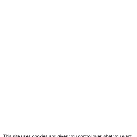
This site uses cookies and gives you control over what you want