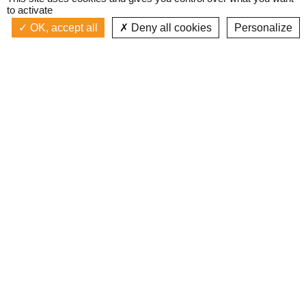
to activate
OK, accept all
Deny all cookies
Personalize
Actualités
La radio
Émission à l'antenne
Privacy policy
LA PLAGE [BESANÇON]
Podcasts
Devenir bénévole
Replay émissions
Contact
C’était quoi ce titre ?
L’équipe
Web documentaires
Mentions légales
Inscription newsletter
J'ai lu et j'accepte les
conditions d'utilisation