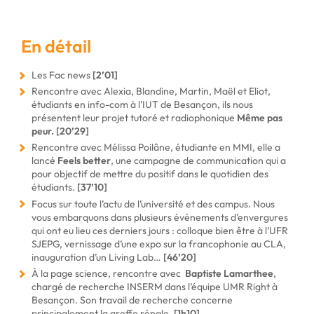
En détail
Les Fac news
[2’01]
Rencontre avec Alexia, Blandine, Martin, Maël et Eliot,
étudiants en info-com à l’IUT de Besançon, ils nous
présentent leur projet tutoré et radiophonique
Même pas
peur.
[20’29]
Rencontre avec Mélissa Poilâne, étudiante en MMI, elle a
lancé
Feels better
, une campagne de communication qui a
pour objectif de mettre du positif dans le quotidien des
étudiants.
[37’10]
Focus sur toute l’actu de l’université et des campus. Nous
vous embarquons dans plusieurs événements d’envergures
qui ont eu lieu ces derniers jours : colloque bien être à l’UFR
SJEPG, vernissage d’une expo sur la francophonie au CLA,
inauguration d’un Living Lab…
[46’20]
À la page science, rencontre avec
Baptiste Lamarthee
,
chargé de recherche INSERM dans l’équipe UMR Right à
Besançon. Son travail de recherche concerne
principalement la greffe rénale.
[1h10]