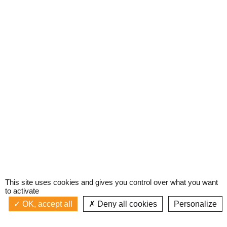
This site uses cookies and gives you control over what you want
to activate
OK, accept all
Deny all cookies
Personalize
Actualités
La radio
Émission à l'antenne
Privacy policy
AIR-PLAY | PROGRAMMATION GÉNÉRALE