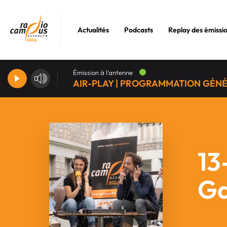
Actualités
Podcasts
Replay des émissi
Émission à l'antenne
AIR-PLAY | PROGRAMMATION GÉN
13
Ga