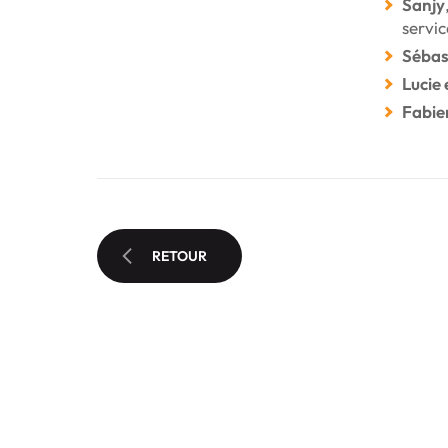
Sanjy
servi
Sébas
Lucie 
Fabie
RETOUR