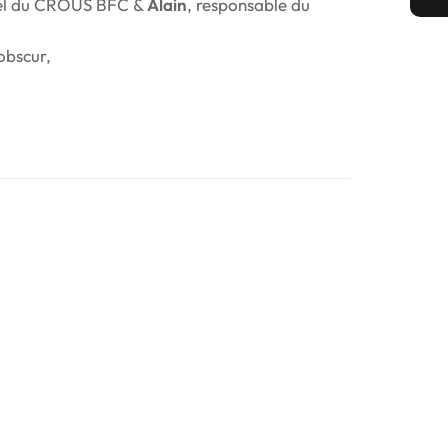
urel du CROUS BFC &
Alain
, responsable du
obscur,