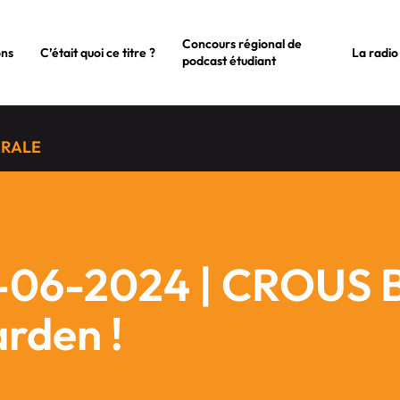
Concours régional de
ons
C’était quoi ce titre ?
La radio
podcast étudiant
ÉRALE
-06-2024 | CROUS B
rden !