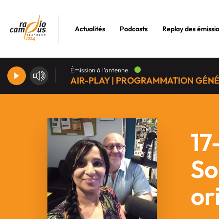
Actualités
Podcasts
Replay des émissi
Émission à l'antenne
AIR-PLAY | PROGRAMMATION GÉN
17
So
or