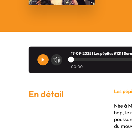
17-09-2025 | Les pépites #121 | Sor
00:00
Les pépi
En détail
Née à Mo
hop, le 
poussan
du mou