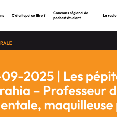
Concours régional de
ons
C’était quoi ce titre ?
La radio
podcast étudiant
ÉRALE
-09-2025 | Les pépite
rahia – Professeur 
ientale, maquilleuse