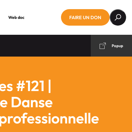
FAIRE UN DON
Web doc
Popup
s #121 |
de Danse
 professionnelle