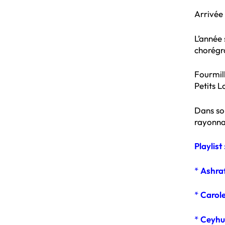
Arrivée
L’année 
chorégr
Fourmill
Petits 
Dans son
rayonnan
Playlist 
*
Ashra
*
Carol
*
Ceyhu