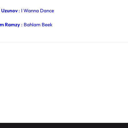
 Uzunov
: I Wanna Dance
am Ramzy
: Bahlam Beek