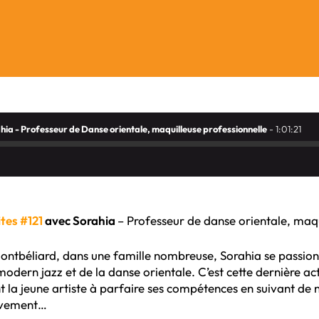
ahia - Professeur de Danse orientale, maquilleuse professionnelle
- 1:01:21
tes #121
avec S
orahia
– Professeur de danse orientale, maqu
ntbéliard, dans une famille nombreuse, Sorahia se passionne
modern jazz et de la danse orientale. C’est cette dernière act
t la jeune artiste à parfaire ses compétences en suivant d
vement…