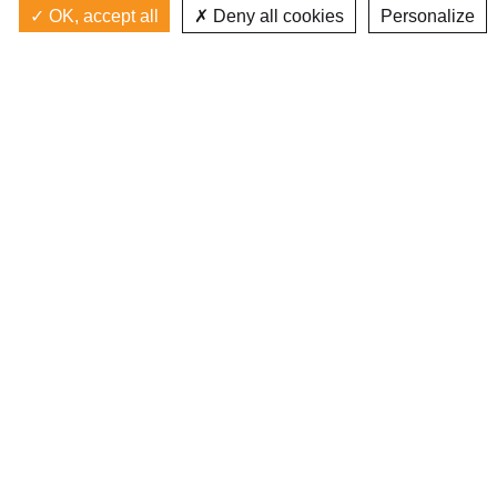
OK, accept all
Deny all cookies
Personalize
Actualités
La radio
Émission à l'antenne
Privacy policy
AIR-PLAY | PROGRAMMATION GÉNÉRALE
Podcasts
Devenir bénévole
Replay émissions
Contact
C’était quoi ce titre ?
L’équipe
Web documentaires
Mentions légales
Inscription newsletter
J'ai lu et j'accepte les
conditions d'utilisation
FAITES UN DON