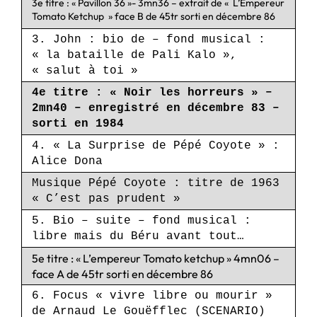
3e titre : « Pavillon 36 »- 3mn36 – extrait de « L’Empereur
Tomato Ketchup » face B de 45tr sorti en décembre 86
3. John : bio de – fond musical :
« la bataille de Pali Kalo »,
« salut à toi »
4e titre : « Noir les horreurs » –
2mn40 – enregistré en décembre 83 –
sorti en 1984
4. « La Surprise de Pépé Coyote » :
Alice Dona
Musique Pépé Coyote : titre de 1963
« C’est pas prudent »
5. Bio – suite – fond musical :
libre mais du Béru avant tout…
5e titre : « L’empereur Tomato ketchup » 4mn06 –
face A de 45tr sorti en décembre 86
6. Focus « vivre libre ou mourir »
de Arnaud Le Gouëfflec (SCENARIO)