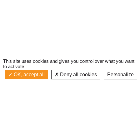
This site uses cookies and gives you control over what you want
to activate
OK, accept all
Deny all cookies
Personalize
Actualités
La radio
Émission à l'antenne
Privacy policy
AIR-PLAY
Podcasts
Devenir bénévole
Replay émissions
Contact
C’était quoi ce titre ?
L’équipe
Web documentaires
Mentions légales