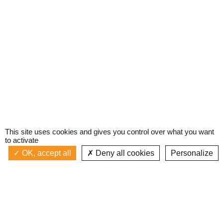
This site uses cookies and gives you control over what you want
to activate
OK, accept all
Deny all cookies
Personalize
Actualités
La radio
Émission à l'antenne
Privacy policy
LA COLÈRE DU PEUPLE
Podcasts
Devenir bénévole
Replay émissions
Contact
C’était quoi ce titre ?
L’équipe