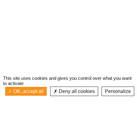
This site uses cookies and gives you control over what you want
to activate
OK, accept all
Deny all cookies
Personalize
Actualités
La radio
Émission à l'antenne
Privacy policy
AIR-PLAY | PROGRAMMATION GÉNÉRALE
Podcasts
Devenir bénévole
Replay émissions
Contact
C’était quoi ce titre ?
L’équipe