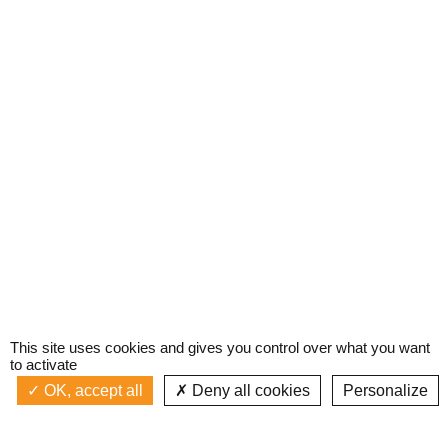
This site uses cookies and gives you control over what you want
to activate
OK, accept all
Deny all cookies
Personalize
Actualités
La radio
Émission à l'antenne
Privacy policy
AIR-PLAY | PROGRAMMATION GÉNÉRALE
Podcasts
Devenir bénévole