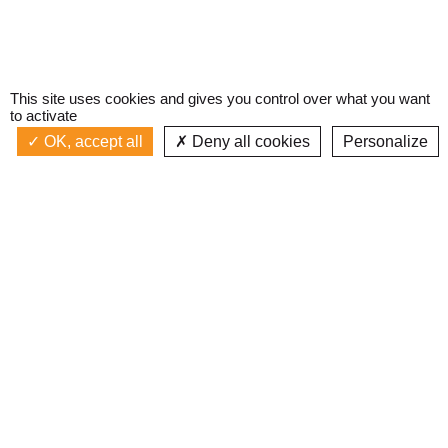
This site uses cookies and gives you control over what you want
to activate
OK, accept all
Deny all cookies
Personalize
Actualités
La radio
Émission à l'antenne
Privacy policy
AIR-PLAY | PROGRAMMATION GÉNÉRALE
Podcasts
Devenir bénévole
Replay émissions
Contact
C’était quoi ce titre ?
L’équipe
Web documentaires
Mentions légales
Inscription newsletter