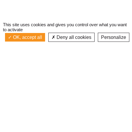
This site uses cookies and gives you control over what you want
to activate
OK, accept all
Deny all cookies
Personalize
Actualités
La radio
Émission à l'antenne
Privacy policy
MUSIQUES DADA
Podcasts
Devenir bénévole
Replay émissions
Contact
C’était quoi ce titre ?
L’équipe
Web documentaires
Mentions légales
Inscription newsletter